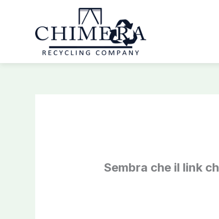
Vai
al
contenuto
Sembra che il link c