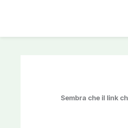
Vai
al
contenuto
Sembra che il link c