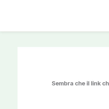
Vai
al
contenuto
Sembra che il link c